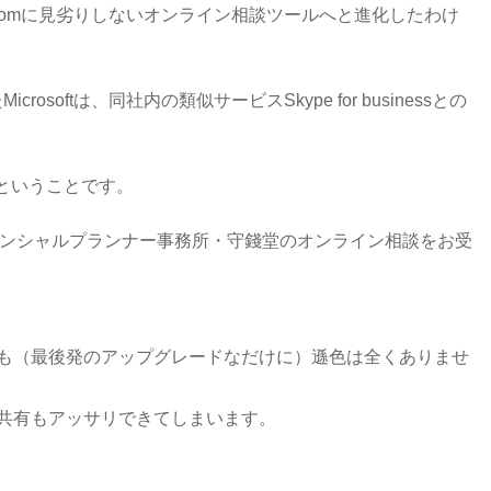
oomに見劣りしないオンライン相談ツールへと進化したわけ
osoftは、同社内の類似サービスSkype for businessとの
気だということです。
てファイナンシャルプランナー事務所・守錢堂のオンライン相談をお受
も（最後発のアップグレードなだけに）遜色は全くありませ
共有もアッサリできてしまいます。