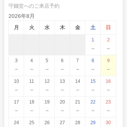
守錢堂へのご来店予約
2026年8月
月
火
水
木
金
土
日
1
2
－
－
3
4
5
6
7
8
9
－
－
－
－
－
－
－
10
11
12
13
14
15
16
－
－
－
－
－
－
－
17
18
19
20
21
22
23
－
－
－
－
－
－
－
24
25
26
27
28
29
30